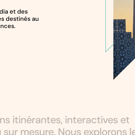
dia et des
es destinés au
ances.
ns itinérantes, interactives et
u sur mesure. Nous explorons 