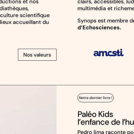
uctions et nos
clairs, accessibles, l
diathèques,
multimédia et richemen
culture scientifique
Synops est membre de
lieux accueillant du
d’Echosciences.
Nos valeurs
Notre dernier livre !
Paléo Kids
l’enfance de l’
Pedro lima raconte po