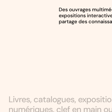
Des ouvrages multimé
expositions interactiv
partage des connaiss
Livres, catalogues, expositio
numériques, clef en main o