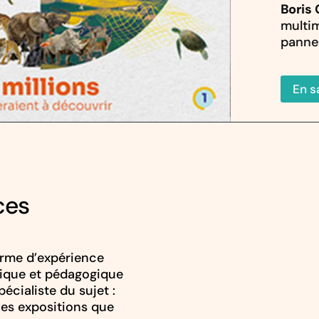
Boris 
multi
panne
En s
ces
orme d’expérience
dique et pédagogique
écialiste du sujet :
les expositions que