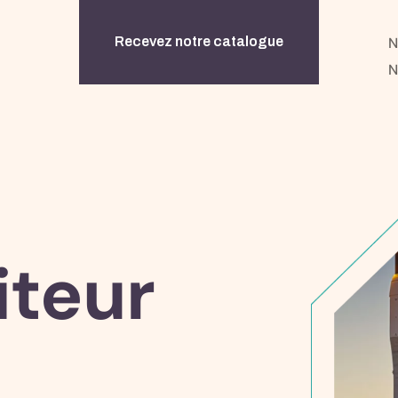
N
N
iteur