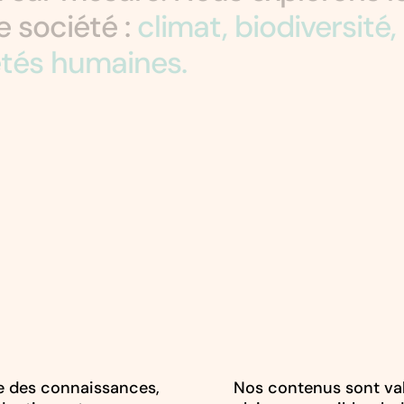
e société :
climat, biodiversité,
iétés humaines.
e des connaissances,
Nos contenus sont val