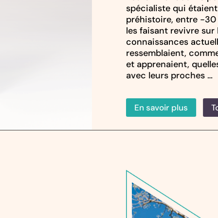
spécialiste qui étaient
préhistoire, entre -3
les faisant revivre sur
connaissances actuelle
ressemblaient, commen
et apprenaient, quelles
avec leurs proches …
En savoir plus
T