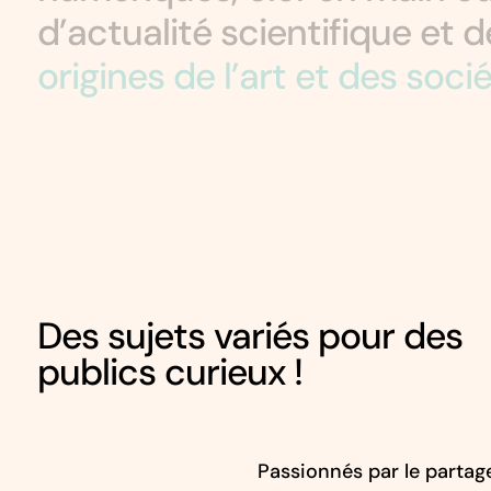
d’actualité scientifique et d
origines de l’art et des soc
Des sujets variés pour des
publics curieux !
Passionnés par le partag