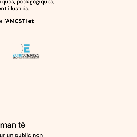
udiques, pédagogiques,
t illustrés.
 l’
AMCSTI et
humanité
ur un public
non