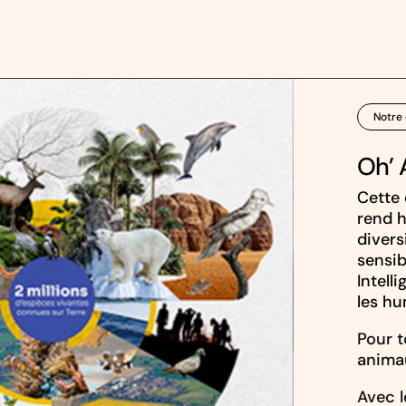
Notre 
Oh’ 
Cette 
rend h
divers
sensib
Intell
les hu
Pour t
anima
Avec l